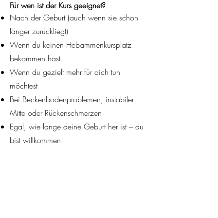
Für wen ist der Kurs geeignet?
Nach der Geburt (auch wenn sie schon
länger zurückliegt)
Wenn du keinen Hebammenkursplatz
bekommen hast
Wenn du gezielt mehr für dich tun
möchtest
Bei Beckenbodenproblemen, instabiler
Mitte oder Rückenschmerzen
Egal, wie lange deine Geburt her ist – du
bist willkommen!
Dein Startzeitpunkt
6–8 Wochen nach Geburt
10–12 Wochen nach Kaiserschnitt
Nach Freigabe durch deinen