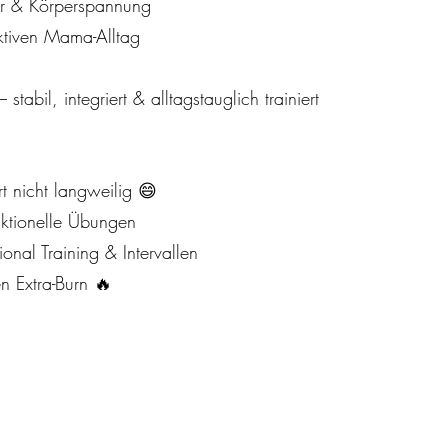
er & Körperspannung
aktiven Mama-Alltag
 stabil, integriert & alltagstauglich trainiert
rt nicht langweilig 😄
nktionelle Übungen
onal Training & Intervallen
n Extra-Burn 🔥