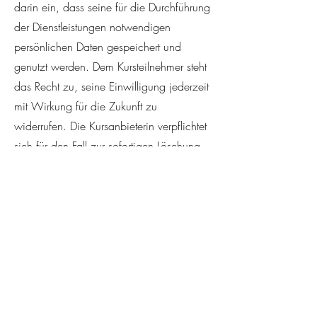
darin ein, dass seine für die Durchführung
der Dienstleistungen notwendigen
persönlichen Daten gespeichert und
genutzt werden. Dem Kursteilnehmer steht
das Recht zu, seine Einwilligung jederzeit
mit Wirkung für die Zukunft zu
widerrufen. Die Kursanbieterin verpflichtet
sich für den Fall zur sofortigen Löschung
der persönlichen Daten. Auf Wunsch des
Kunden gibt die Kursanbieterin jederzeit
Auskunft über die über ihn gespeicherten
Daten. Diese Auskunft kann auf Verlangen
des Kunden auch elektronisch erteilt
werden.
7. Schlussbestimmungen